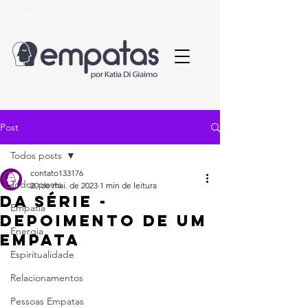
© Copyright
Post
Todos posts
contato133176
Todos posts
20 de mai. de 2023
1 min de leitura
da série -
Empatia
depoimento de um
Energia
empata
Espiritualidade
Relacionamentos
Pessoas Empatas