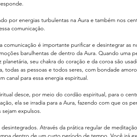
 responde.
rado por energias turbulentas na Aura e também nos cen
l essa comunicação.
sa comunicação é importante purificar e desintegrar as n
moções barulhentas de dentro da Aura. Quando uma pes
 planetária, seu chakra do coração e da coroa são usad
ra, todas as pessoas e todos seres, com bondade amoro
m canal para essa energia espiritual.
itual desce, por meio do cordão espiritual, para o cent
ação, ela se irradia para a Aura, fazendo com que os p
 sejam expulsos.
 desintegrados. Através da prática regular de meditação
 limpa dentro de um curto período de tempo. Você irá e