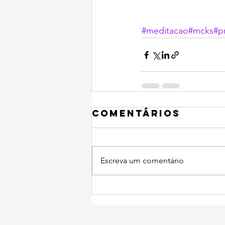
#meditacao#mcks#pr
Comentários
Escreva um comentário