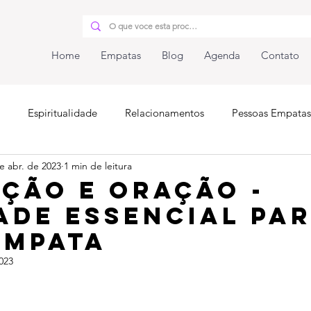
Home
Empatas
Blog
Agenda
Contato
Espiritualidade
Relacionamentos
Pessoas Empatas
e abr. de 2023
1 min de leitura
iunidade
ção e oração -
ade essencial pa
empata
023