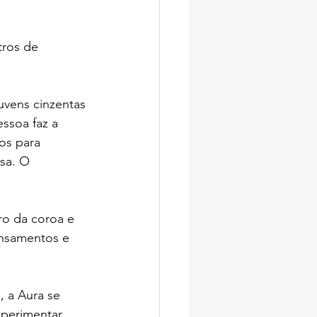
tros de 
uvens cinzentas 
soa faz a 
os para 
sa. O 
ro da coroa e 
ensamentos e 
, a Aura se 
xperimentar 