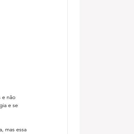
 e não 
ia e se 
a, mas essa 