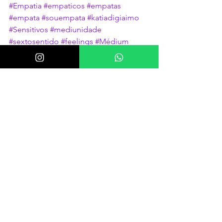
#Empatia
#empaticos
#empatas
#empata
#souempata
#katiadigiaimo
#Sensitivos
#mediunidade
#sextosentido
#feelings
#Médium
#energias
Comentários
Escreva um comentário