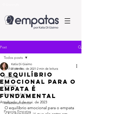
© Copyright
Post
Todos posts
Katia Di Giaimo
Todos posts
21 de dez. de 2021
2 min de leitura
O equilíbrio
Empatia
emocional para o
Energia
empata é
Espiritualidade
fundamental
Atualizado:
4 de mai. de 2023
Relacionamentos
O equilíbrio emocional para o empata 
Pessoas Empatas
é fundamental, já que ele entra em 