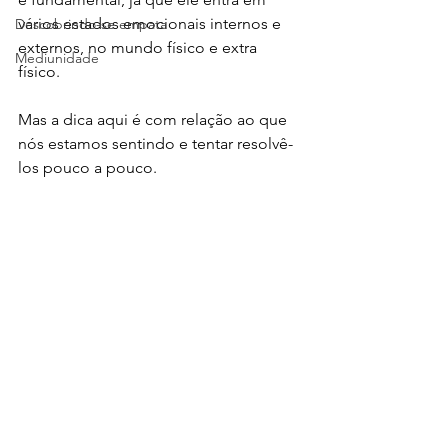
vários estados emocionais internos e 
Descobrindo-se empata
externos, no mundo físico e extra 
Mediunidade
físico. 
Mas a dica aqui é com relação ao que 
nós estamos sentindo e tentar resolvê-
los pouco a pouco.