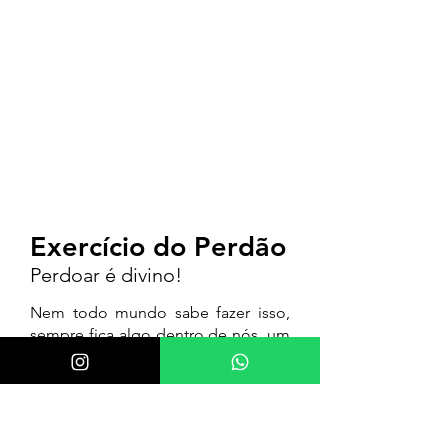
Exercício do Perdão
Perdoar é divino!
Nem todo mundo sabe fazer isso,
sempre fica algo dentro de nós, um
gosto amargo que vira e mexe ele
emerge das profundezas do nosso
ser.
Jamais conseguimos seguir a vida
com a leveza necessária se