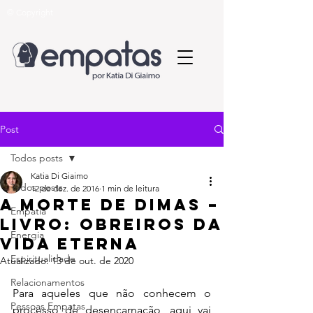
© Copyright
Post
Todos posts
Katia Di Giaimo
Todos posts
12 de dez. de 2016
1 min de leitura
A Morte de Dimas –
Empatia
livro: Obreiros da
Energia
Vida Eterna
Espiritualidade
Atualizado:
13 de out. de 2020
Relacionamentos
Para aqueles que não conhecem o 
Pessoas Empatas
processo de desencarnação, aqui vai 