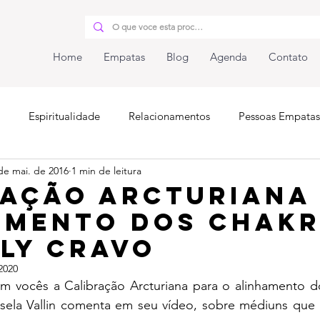
Home
Empatas
Blog
Agenda
Contato
Espiritualidade
Relacionamentos
Pessoas Empatas
de mai. de 2016
1 min de leitura
iunidade
ração Arcturiana
amento dos Chakr
ly Cravo
2020
m vocês a Calibração Arcturiana para o alinhamento do
isela Vallin comenta em seu vídeo, sobre médiuns que