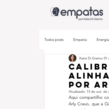
Todos posts
Empatia
Energia
Katia Di Giaimo
31 
Descobrindo-se empata
Med
Calib
alinh
por Ar
Atualizado:
13 de out. de 
Aqui compartilho co
Arly Cravo, que a G