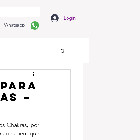
Login
Whatsapp
 para
as –
s Chakras, por 
 não sabem que 