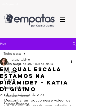
© Copyright
Post
Todos posts
Katia Di Giaimo
Todos posts
9 de ago. de 2017
1 min de leitura
Em qual escala
Empatia
estamos na
Energia
pirâmide? – Katia
Espiritualidade
Di Giaimo
Atualizado:
8 de out. de 2020
Relacionamentos
Descontraí um pouco nesse vídeo, dei 
Pessoas Empatas
um pouco de risada com relação a 