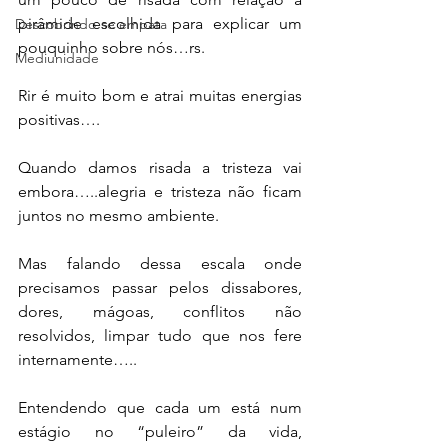
pirâmide escolhida para explicar um 
Descobrindo-se empata
pouquinho sobre nós…rs.
Mediunidade
Rir é muito bom e atrai muitas energias 
positivas….
Quando damos risada a tristeza vai 
embora…..alegria e tristeza não ficam 
juntos no mesmo ambiente.
Mas falando dessa escala onde 
precisamos passar pelos dissabores, 
dores, mágoas, conflitos não 
resolvidos, limpar tudo que nos fere 
internamente…..
Entendendo que cada um está num 
estágio no “puleiro” da vida, 