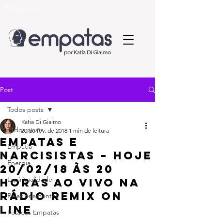
© Copyright
Post
Todos posts
Katia Di Giaimo
Todos posts
20 de fev. de 2018
1 min de leitura
Empatas e
Empatia
Narcisistas – hoje
Energia
20/02/18 às 20
Espiritualidade
horas ao vivo na
Rádio Remix on
Relacionamentos
line
Pessoas Empatas