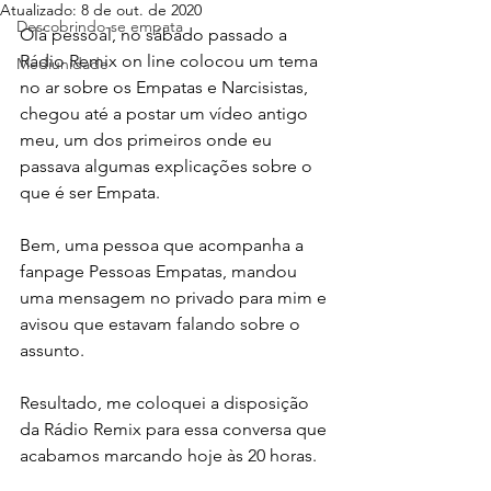
Atualizado:
8 de out. de 2020
Descobrindo-se empata
Olá pessoal, no sábado passado a 
Rádio Remix on line colocou um tema 
Mediunidade
no ar sobre os Empatas e Narcisistas, 
chegou até a postar um vídeo antigo 
meu, um dos primeiros onde eu 
passava algumas explicações sobre o 
que é ser Empata.
Bem, uma pessoa que acompanha a 
fanpage Pessoas Empatas, mandou 
uma mensagem no privado para mim e 
avisou que estavam falando sobre o 
assunto.
Resultado, me coloquei a disposição 
da Rádio Remix para essa conversa que 
acabamos marcando hoje às 20 horas.