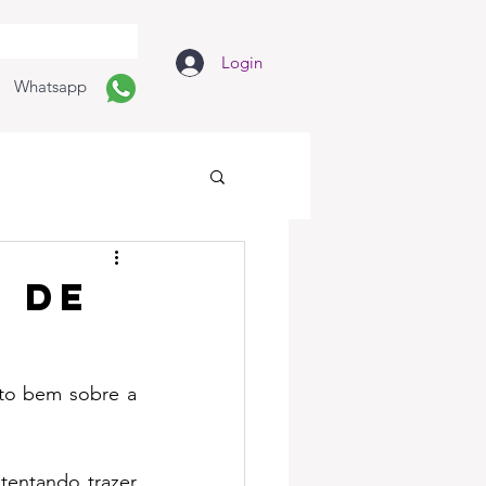
Login
Whatsapp
 de
to bem sobre a 
entando trazer 