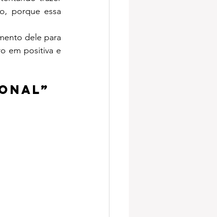
o, porque essa 
ento dele para 
 em positiva e 
IONAL”