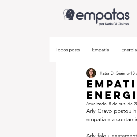
Todos posts
Empatia
Energia
Katia Di Giaimo
13 
Descobrindo-se empata
Med
Empat
energi
Atualizado:
8 de out. de 2
Arly Cravo postou h
empatia e a contami
Arly falou exatamen