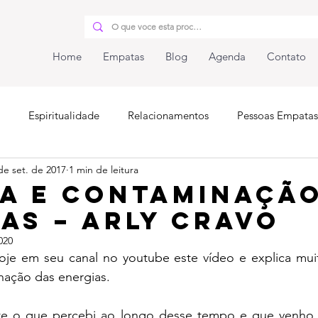
Home
Empatas
Blog
Agenda
Contato
Espiritualidade
Relacionamentos
Pessoas Empatas
de set. de 2017
1 min de leitura
iunidade
ia e contaminação
as – Arly Cravo
020
oje em seu canal no youtube este vídeo e explica mui
nação das energias.
te o que percebi ao longo desse tempo e que venho t