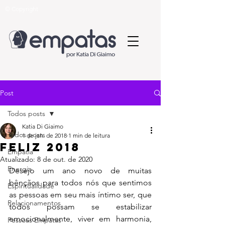
© Copyright
Post
Todos posts
Katia Di Giaimo
Todos posts
1 de jan. de 2018
1 min de leitura
Feliz 2018
Empatia
Atualizado:
8 de out. de 2020
Energia
Desejo um ano novo de muitas 
bênçãos para todos nós que sentimos 
Espiritualidade
as pessoas em seu mais íntimo ser, que 
Relacionamentos
todos possam se estabilizar 
emocionalmente, viver em harmonia, 
Pessoas Empatas