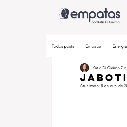
Todos posts
Empatia
Energia
Katia Di Giaimo
7 d
Descobrindo-se empata
Med
Jabot
Atualizado:
8 de out. de 2