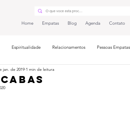
Home
Empatas
Blog
Agenda
Contato
Espiritualidade
Relacionamentos
Pessoas Empatas
e jan. de 2019
1 min de leitura
iunidade
icabas
020