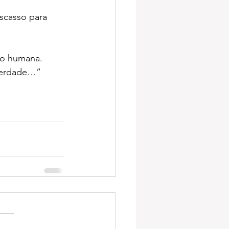
scasso para 
to humana. 
 verdade…”