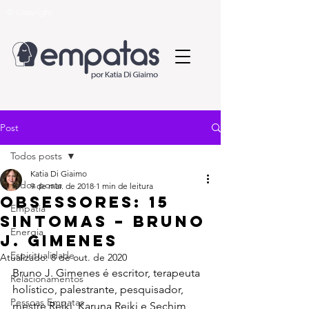
© Copyright
Post
Todos posts
Katia Di Giaimo
Todos posts
9 de mar. de 2018
1 min de leitura
Obsessores: 15
Empatia
Sintomas – Bruno
Energia
J. Gimenes
Espiritualidade
Atualizado:
8 de out. de 2020
Bruno J. Gimenes é escritor, terapeuta 
Relacionamentos
holístico, palestrante, pesquisador, 
Pessoas Empatas
mestre Reiki, Karuna Reiki e Sechim 