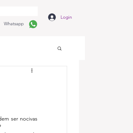
Login
Whatsapp
–
em ser nocivas 
?