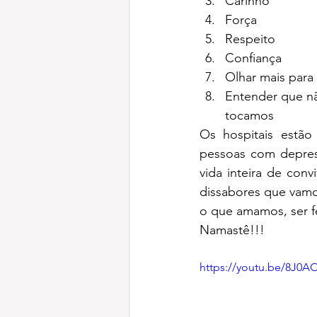
Carinho
Força
Respeito
Confiança
Olhar mais para
Entender que nã
tocamos
Os hospitais estão 
pessoas com depres
vida inteira de conv
dissabores que vamos
o que amamos, ser fe
Namastê!!!
https://youtu.be/8J0A