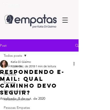
© Copyright
Post
Todos posts
Katia Di Giaimo
Todos posts
13 de dez. de 2018
1 min de leitura
Respondendo E-
Empatia
mail: Qual
Energia
caminho devo
Espiritualidade
seguir?
Atualizado:
8 de out. de 2020
Relacionamentos
Pessoas Empatas