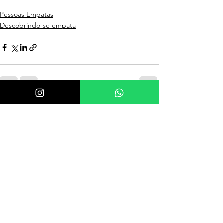
Pessoas Empatas
Descobrindo-se empata
Comentários
Escreva um comentário
FALE COM A KATIA!