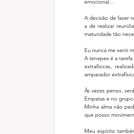
emocional…
A decisão de fazer 
a de realizar reuniõ
maturidade tão neces
Eu nunca me senti m
A tenepes é a tarefa 
extrafísicas, real
amparador extrafísic
Às vezes penso, ser
Empatas e no grupo j
Minha alma não pede
que posso movimenta
Meu espírito també