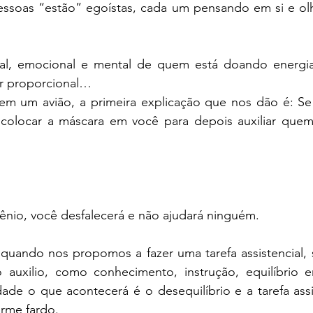
ssoas “estão” egoístas, cada um pensando em si e ol
tual, emocional e mental de quem está doando energia 
r proporcional…
 um avião, a primeira explicação que nos dão é: Se fa
colocar a máscara em você para depois auxiliar quem 
gênio, você desfalecerá e não ajudará ninguém.
ando nos propomos a fazer uma tarefa assistencial, s
 auxilio, como conhecimento, instrução, equilíbrio em
ade o que acontecerá é o desequilíbrio e a tarefa assi
rme fardo.