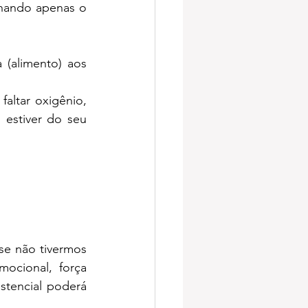
hando apenas o 
(alimento) aos 
ltar oxigênio, 
estiver do seu 
e não tivermos 
ocional, força 
stencial poderá 