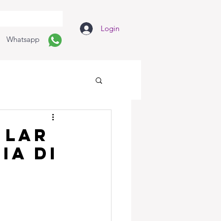
Login
Whatsapp
 lar
ia Di