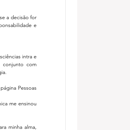
e a decisão for 
ponsabilidade e 
ciências intra e 
m conjunto com 
ia.
 página Pessoas 
ica me ensinou 
ra minha alma, 