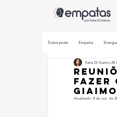
Todos posts
Empatia
Energia
Katia Di Giaimo
28 
Descobrindo-se empata
Med
Reuniõ
fazer 
Giaim
Atualizado:
8 de out. de 2