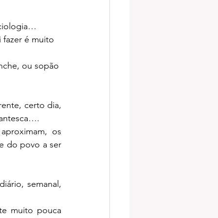
nciologia…
 fazer é muito 
anche, ou sopão 
te, certo dia, 
gantesca….
aproximam, os 
 do povo a ser 
ário, semanal, 
te muito pouca 