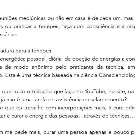
reuniões mediúnicas ou não em casa é de cada um, mas s
es ou praticar a tenepes, faça com consciência e a res
sárias.
adura para a tenepes. 
energética pessoal, diária, de doação de energias a cons
izada de modo anônimo pelo praticante da técnica, e
o. Esta é uma técnica baseada na ciência Conscienciolog
á que todo o trabalho que faço no YouTube, no site, na
á não é uma tarefa de assistência e esclarecimento?
 que eu trabalhe com incorporações mais, a cura prân
r e curar a energia das pessoas…através de técnicas…
m me pede mais, curar uma pessoa apenas é pouco pa