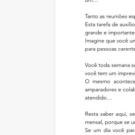
um…
Tanto as reuniões e
Esta tarefa de auxíl
grande e important
Imagine que você uma
para pessoas caren
Você toda semana se
você tem um imprevi
O mesmo acontece 
amparadores e colab
atendido…
Resta saber aqui, s
mensal, porque se um
Se um dia você para