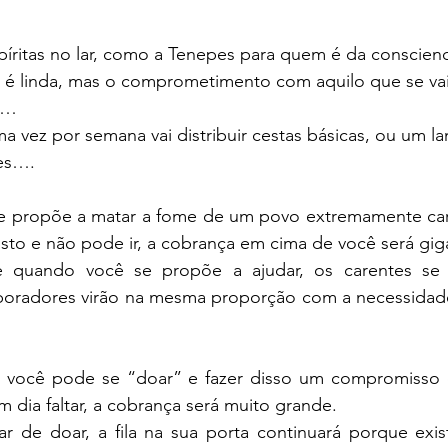
spíritas no lar, como a Tenepes para quem é da conscie
io é linda, mas o comprometimento com aquilo que se vai
e…
 vez por semana vai distribuir cestas básicas, ou um l
tes….
 propõe a matar a fome de um povo extremamente caren
sto e não pode ir, a cobrança em cima de você será gi
quando você se propõe a ajudar, os carentes se 
oradores virão na mesma proporção com a necessidade
e você pode se “doar” e fazer disso um compromisso di
 dia faltar, a cobrança será muito grande.
r de doar, a fila na sua porta continuará porque exis