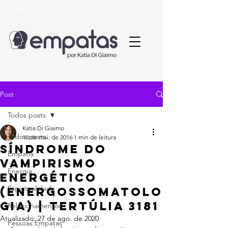
© Copyright
Post
Todos posts
Katia Di Giaimo
Todos posts
18 de mai. de 2016
1 min de leitura
Síndrome do
Empatia
vampirismo
Energia
energético
Espiritualidade
(Energossomatolo
gia) | Tertúlia 3181
Relacionamentos
Atualizado:
27 de ago. de 2020
Pessoas Empatas