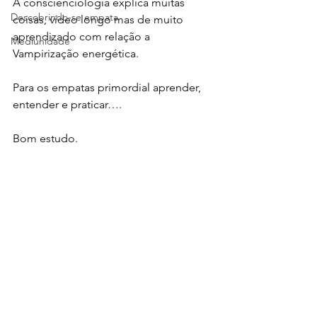
A conscienciologia explica muitas 
Descobrindo-se empata
coisas, vídeo longo mas de muito 
aprendizado com relação a 
Mediunidade
Vampirização energética.
Para os empatas primordial aprender, 
entender e praticar….
Bom estudo.