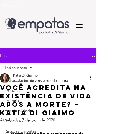
© Copyright
Post
Todos posts
Katia Di Giaimo
Todos posts
23 de out. de 2019
3 min de leitura
Você acredita na
Empatia
existência de vida
Energia
após a morte? –
Espiritualidade
Katia Di Giaimo
Atualizado:
7 de out. de 2020
Relacionamentos
Pessoas Empatas
Quantas vezes não questionamos de 