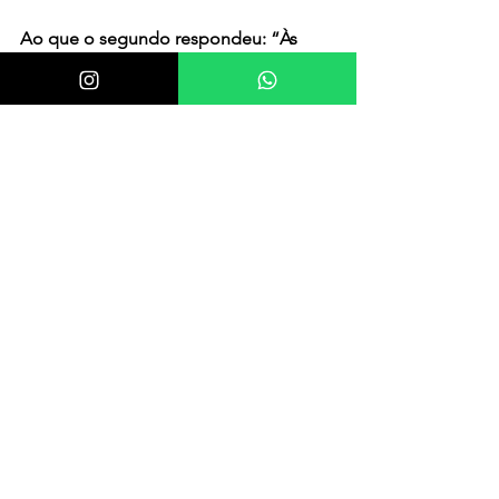
Ao que o segundo respondeu: “Às 
vezes, quando você está em silêncio, 
se você se concentrar e realmente 
ouvir, você poderá perceber a 
presença dela e ouvir sua voz amorosa 
lá de cima.”
Este foi o modo pelo qual um escritor 
húngaro explicou a existência de Deus.
Descobrindo-se empata
Comentários