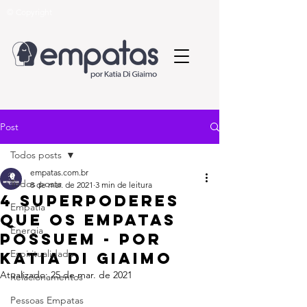
© Copyright
Post
Todos posts
empatas.com.br
Todos posts
8 de mar. de 2021
3 min de leitura
4 Superpoderes
Empatia
que os Empatas
Energia
possuem - por
Espiritualidade
Katia Di Giaimo
Atualizado:
25 de mar. de 2021
Relacionamentos
Pessoas Empatas