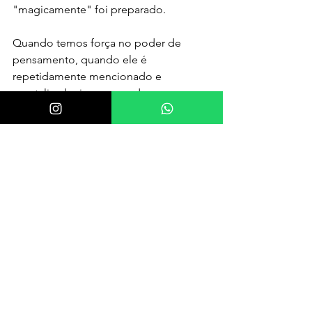
"magicamente" foi preparado.
Quando temos força no poder de 
pensamento, quando ele é 
repetidamente mencionado e 
mentalizado, impregnando nossa 
vontade, a tendência é que ele se 
manifeste no campo material. 
Magia? 
Mistério?
Kriyashakti = poder de ação, o 
universo materializando seu desejo 
Assista o vídeo 
https://youtu.be/KfGxbe56hSQ