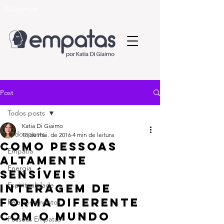
© Copyright
Post
Todos posts
Katia Di Giaimo
Todos posts
18 de mai. de 2016
4 min de leitura
Como pessoas
Empatia
altamente
Energia
sensíveis
Espiritualidade
interagem de
forma diferente
Relacionamentos
com o mundo
Pessoas Empatas