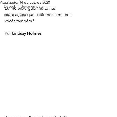
Atualizado:
14 de out. de 2020
Descobrindo-se empata
Eu me enxerguei muito nas 
colocações que estão nesta matéria, 
Mediunidade
vocês também?
Por 
Lindsay Holmes