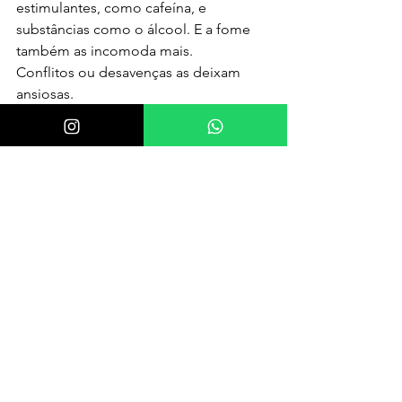
estimulantes, como cafeína, e 
substâncias como o álcool. E a fome 
também as incomoda mais.
Conflitos ou desavenças as deixam 
ansiosas.
As PASs têm dificuldade em lidar com 
conflitos e desentendimentos, diz 
Aron. Elas têm duas abordagens diante 
dessas situações, e uma está em 
guerra com a outra. “As pessoas 
sensíveis se sentem divididas entre 
defender o que consideram justo ou 
se abster de intervir, porque não 
querem provocar uma reação violenta 
de outras pessoas”, disse Aron. “Elas 
são muito sensíveis aos ambientes em 
que são julgadas por sua sensibilidade 
ou por qualquer outra coisa.”