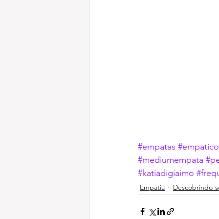
#empatas
#empatico
#mediumempata
#p
#katiadigiaimo
#freq
Empatia
Descobrindo-