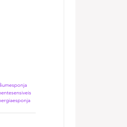
iumesponja
entesensiveis
nergiaesponja