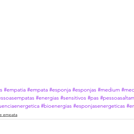
s
#empatia
#empata
#esponja
#esponjas
#medium
#med
essoasempatas
#energias
#sensitivos
#pas
#pessoasaltam
uenciaenergetica
#bioenergias
#esponjasenergeticas
#e
se empata