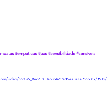
empatas
#empaticos
#pas
#sensibilidade
#sensiveis
ic.com/video/c6c0a9_8ec21810e53b42c6919ee3e1e9c6b3c7/360p