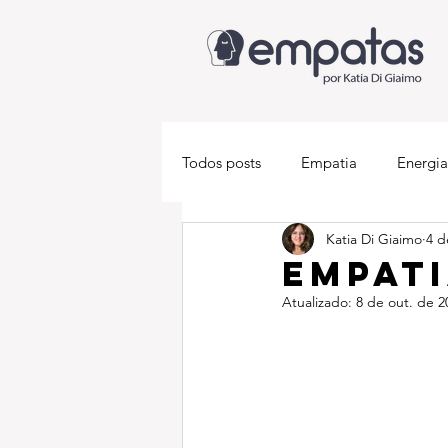
Todos posts
Empatia
Energia
Katia Di Giaimo
4 d
Descobrindo-se empata
Med
Empati
Atualizado:
8 de out. de 2