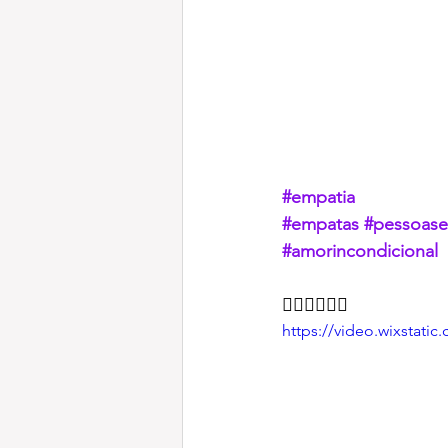
#empatia
#empatas
#pessoas
#amorincondicional
👇🏻👇🏻👇🏻
https://video.wixstat