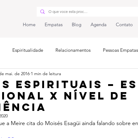
Home
Empatas
Blog
Agenda
Contato
Espiritualidade
Relacionamentos
Pessoas Empatas
de mai. de 2016
1 min de leitura
iunidade
s Espirituais – E
ional x Nível de
iência
2020
e a Meire cita do Moisés Esagüi ainda falando sobre en