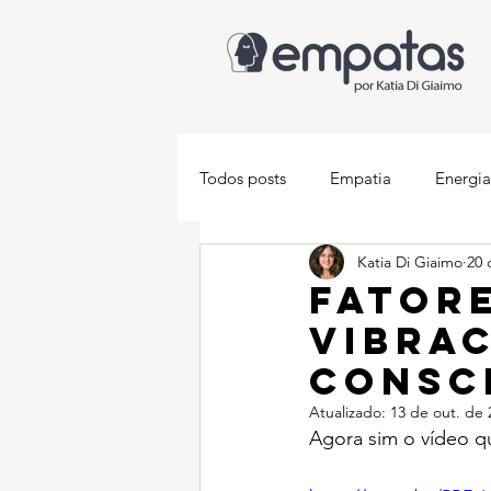
Todos posts
Empatia
Energia
Katia Di Giaimo
20 
Descobrindo-se empata
Med
Fatore
Vibrac
Consc
Atualizado:
13 de out. de 
Agora sim o vídeo qu