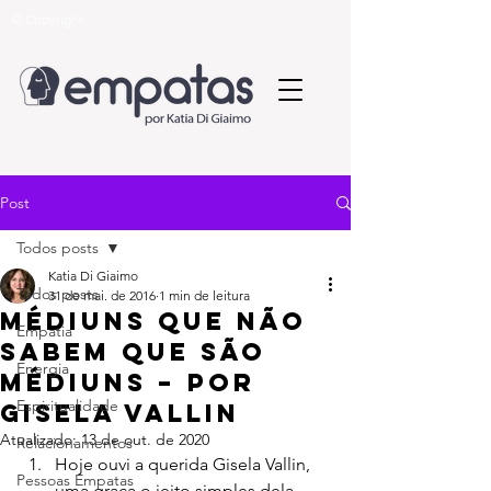
© Copyright
Post
Todos posts
Katia Di Giaimo
Todos posts
31 de mai. de 2016
1 min de leitura
Médiuns que não
Empatia
sabem que são
Energia
médiuns – Por
Espiritualidade
Gisela Vallin
Atualizado:
13 de out. de 2020
Relacionamentos
Hoje ouvi a querida Gisela Vallin, 
Pessoas Empatas
uma graça o jeito simples dela 