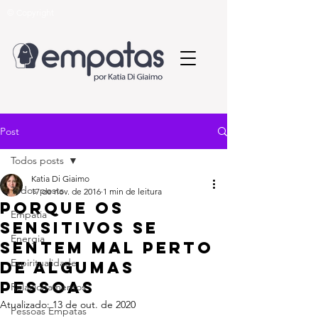
© Copyright
Post
Todos posts
Katia Di Giaimo
Todos posts
17 de nov. de 2016
1 min de leitura
Porque os
Empatia
sensitivos se
Energia
sentem mal perto
Espiritualidade
de algumas
pessoas
Relacionamentos
Atualizado:
13 de out. de 2020
Pessoas Empatas