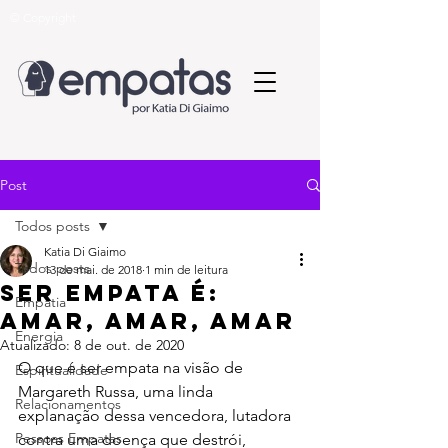
© Copyright
Post
Todos posts
Katia Di Giaimo
Todos posts
13 de mai. de 2018
1 min de leitura
Ser empata é:
Empatia
amar, amar, amar
Energia
Atualizado:
8 de out. de 2020
O que é ser empata na visão de 
Espiritualidade
Margareth Russa, uma linda 
Relacionamentos
explanação dessa vencedora, lutadora 
Pessoas Empatas
contra uma doença que destrói, 