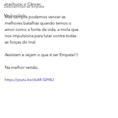
machuca: o Câncer.
Descobrindo-se empata
Mediunidade
Mas sempre podemos vencer as 
melhores batalhas quando temos o 
amor como a fonte da vida, a mola que 
nos impulsiona para lutar contra todas 
as forças do mal.
Assistam e vejam o que é ser Empata!!!
Na melhor versão.
https://youtu.be/duMi-52H4LI