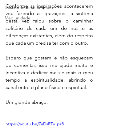
Conforme as inspirações acontecerem 
Descobrindo-se empata
vou fazendo as gravações, a sintonia 
Mediunidade
desta vez falou sobre o caminhar 
solitário de cada um de nós e as 
diferenças existentes, além do respeito 
que cada um precisa ter com o outro.
Espero que gostem e não esqueçam 
de comentar, isso me ajuda muito e 
incentiva a dedicar mais e mais o meu 
tempo a espiritualidade, abrindo o 
canal entre o plano físico e espiritual.
Um grande abraço.
https://youtu.be/7aDsRTv_pz8