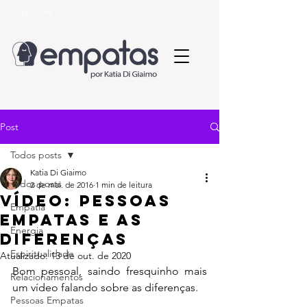
© Copyright
Post
Todos posts
Katia Di Giaimo
Todos posts
2 de mai. de 2016
1 min de leitura
Vídeo: Pessoas
Empatia
Empatas e as
Energia
Diferenças
Espiritualidade
Atualizado:
13 de out. de 2020
Bom pessoal, saindo fresquinho mais 
Relacionamentos
um vídeo falando sobre as diferenças.
Pessoas Empatas