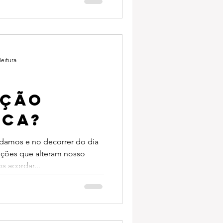
leitura
AÇÃO
ICA?
amos e no decorrer do dia
ições que alteram nosso
 acordar...