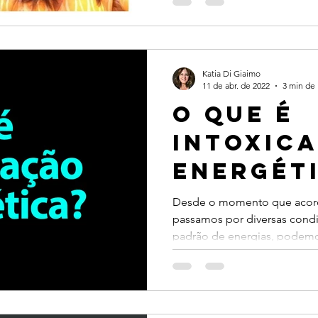
Katia Di Giaimo
11 de abr. de 2022
3 min de 
O que é
INTOXIC
ENERGÉT
Desde o momento que acord
passamos por diversas cond
padrão de energias, podemos