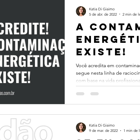
Katia Di Giaimo
5 de abr. de 2022
2 min de l
A conta
energét
existe!
Você acredita em contamina
segue nesta linha de racioc
com base na vida profissional
Katia Di Giaimo
9 de mar. de 2022
1 min de l