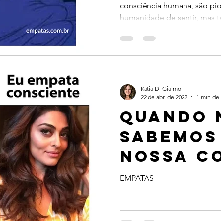
consciência humana, são pio
estado 
humanidade de sentir, mas t
esgotam
energét
Katia Di Giaimo
22 de abr. de 2022
1 min de 
Quando 
sabemos
nossa c
empata d
EMPATAS
atuamos
modo es