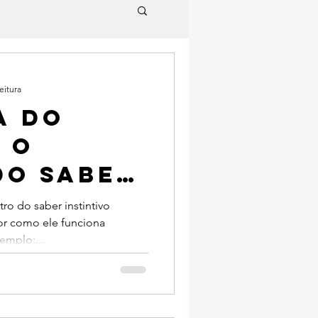
eitura
a do
 o
do saber
vo
ro do saber instintivo
lhor como ele funciona
emplo:...