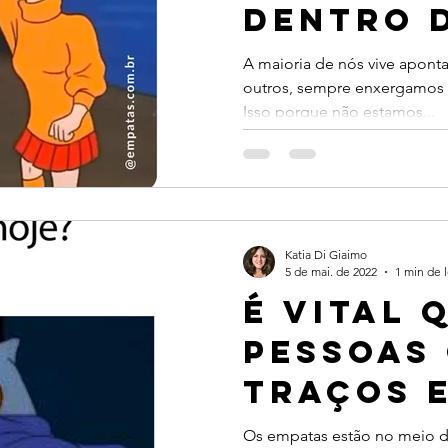
dentro d
empatas
A maioria de nós vive apont
outros, sempre enxergamos o
Isso porque não estamos...
Katia Di Giaimo
5 de mai. de 2022
1 min de l
É vital 
pessoas
traços 
respeite
Os empatas estão no meio 