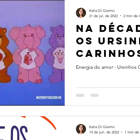
Katia Di Giaimo
21 de jul. de 2022
2 min de l
Na décad
os ursi
carinho
queriam
Energia do amor - Ursinhos 
ensinar 
poder d
energia
Katia Di Giaimo
14 de jun. de 2022
1 min de 