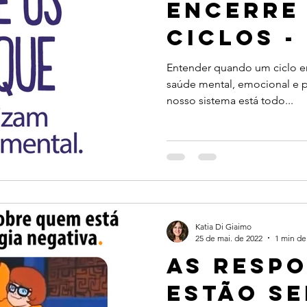
encerre
ciclos -
Entender quando um ciclo en
saúde mental, emocional e po
nosso sistema está todo...
Katia Di Giaimo
25 de mai. de 2022
1 min de 
As resp
estão s