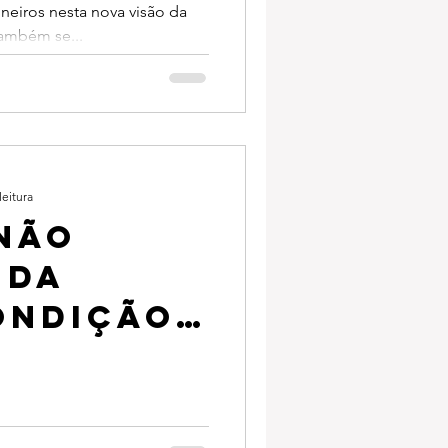
neiros nesta nova visão da
de
ambém se...
ento
ico
leitura
não
 da
ondição
e ser,
 no
ponja.