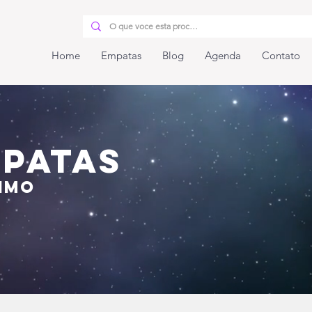
Home
Empatas
Blog
Agenda
Contato
patas
aimo