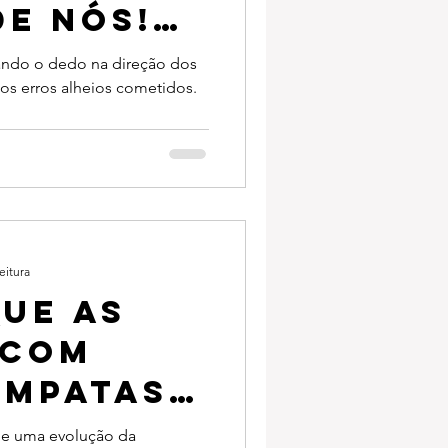
e nós!
.com.br
ando o dedo na direção dos
s erros alheios cometidos.
eitura
que as
 com
empatas
m seu
de uma evolução da