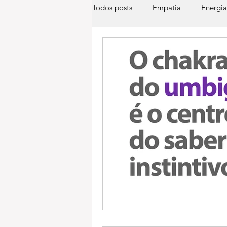
Todos posts
Empatia
Energia
Descobrindo-se empata
Med