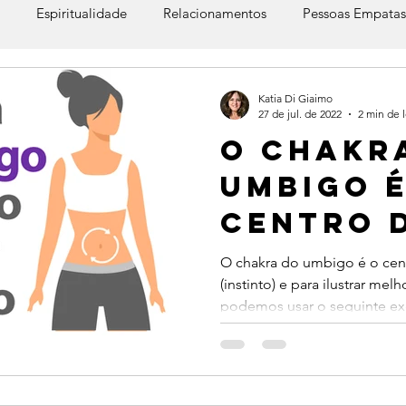
Espiritualidade
Relacionamentos
Pessoas Empatas
iunidade
Katia Di Giaimo
27 de jul. de 2022
2 min de l
O chakr
umbigo é
centro 
instinti
O chakra do umbigo é o cent
(instinto) e para ilustrar me
podemos usar o seguinte ex