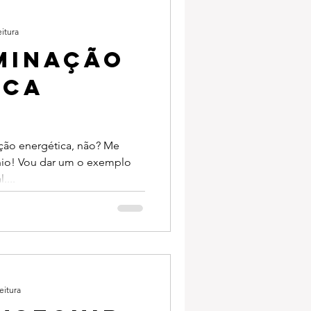
eitura
minação
ica
ção energética, não? Me
ínio! Vou dar um o exemplo
....
eitura