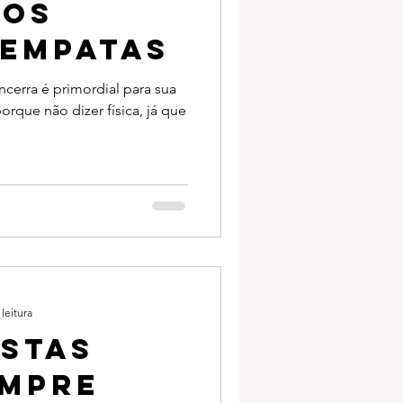
 os
 Empatas
cerra é primordial para sua
rque não dizer física, já que
leitura
ostas
empre