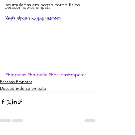
acumuladas em nosso corpo físico.
Descobrindo-se empata
Mediunidade
https://youtu.be/jwjUJf4ON2I
#Empatas
#Empatia
#PessoasEmpatas
Pessoas Empatas
Descobrindo-se empata