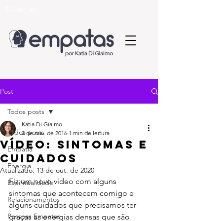
© Copyright
Post
Todos posts
Katia Di Giaimo
Todos posts
2 de mai. de 2016
1 min de leitura
Vídeo: Sintomas e
Empatia
Cuidados
Energia
Atualizado:
13 de out. de 2020
Fiz um novo vídeo com alguns 
Espiritualidade
sintomas que acontecem comigo e 
Relacionamentos
alguns cuidados que precisamos ter 
Pessoas Empatas
graças as energias densas que são 